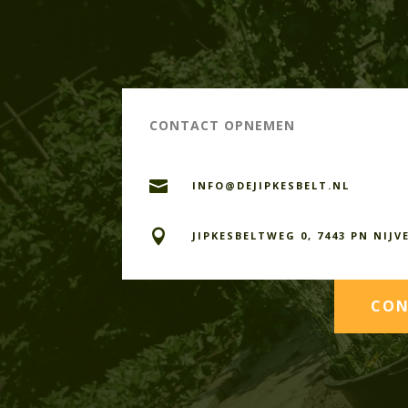
CONTACT OPNEMEN

INFO@DEJIPKESBELT.NL

JIPKESBELTWEG 0, 7443 PN NIJV
CON